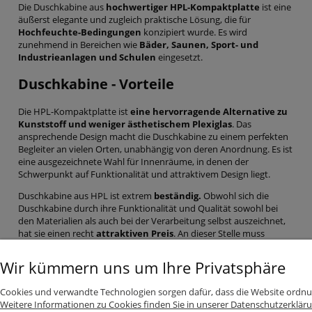
Die Duschkabine aus
hochwertiger HPL-Kompaktplatte
ist eine
äußerst elegante und zugleich praktische Lösung, die für
Hochfeuchte-Bedingungen
konzipiert wurde. Es wird
zunehmend in Bereichen wie
Bäder, Saunen, Sport- und
Industrieanlagen und Schulen
eingesetzt.
Duschkabine - Vorteile
Die HPL-Kompaktplatte ist
eine hervorragende Alternative zu
Kunststoff und weniger ästhetischem Plexiglas
. Das
ansprechende Design macht die Duschkabine zu einem perfekten
Begleiter an vielen Orten, unabhängig von deren Anordnung. Es ist
eine ausgezeichnete Wahl für Innenräume, in denen der
Schwerpunkt auf Funktionalität und attraktivem Design liegt.
Duschkabine aus HPL ist extrem
beständig.
Obwohl sich die
Duschkabine durch ihre Funktionalität und Qualität sowohl bei
den Materialien als auch bei der Verarbeitung selbst auszeichnet,
hat sie einen recht
attraktiven Preis
. An dieser Stelle muss
betont werden, dass der Kauf einer auf diese Weise hergestellten
Kabine eine Investition für viele Jahre ist.
Wir kümmern uns um Ihre Privatsphäre
INFORMATIONEN
Cookies und verwandte Technologien sorgen dafür, dass die Website ordnu
Weitere Informationen zu Cookies finden Sie in unserer Datenschutzerkläru