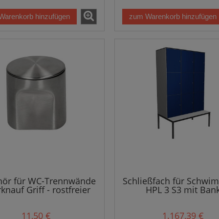
Warenkorb hinzufügen
zum Warenkorb hinzufügen
hör für WC-Trennwände
Schließfach für Schw
rknauf Griff - rostfreier
HPL 3 S3 mit Ban
Stahl
11,50 €
1.167,39 €