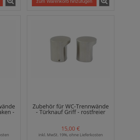
zum Warenkorb hinzufügen
wände
Zubehör für WC-Trennwände
aken -
- Türknauf Griff - rostfreier
Stahl HQ
15,00 €
osten
inkl. MwSt. 19%, ohne Lieferkosten