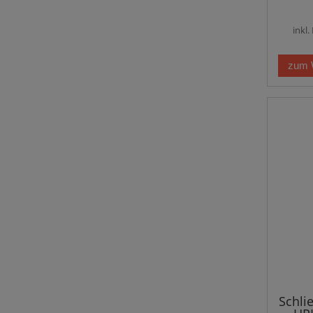
inkl
zum 
Schli