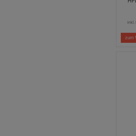
HPL
inkl
zum 