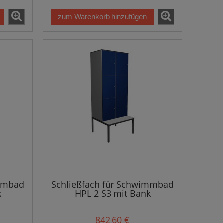
zum Warenkorb hinzufügen
immbad
Schließfach für Schwimmbad
k
HPL 2 S3 mit Bank
842,60 €