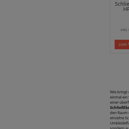
Schli
HP
inkl
zum 
Wie bringt
einmal ein
einer über
Schließfä
den Raum o
einzelne S
Umkleidefl
sondern au