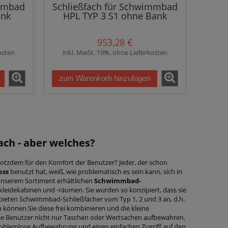
immbad
Schließfach für Schwimmbad
ank
HPL TYP 3 S1 ohne Bank
953,28 €
osten
inkl. MwSt. 19%, ohne Lieferkosten
zum Warenkorb hinzufügen
ach
- aber welches?
trotzdem für den Komfort der Benutzer? Jeder, der schon
ess
benutzt hat, weiß, wie problematisch es sein kann, sich in
 unserem Sortiment erhältlichen
Schwimmbad-
leidekabinen und -räumen. Sie wurden so konzipiert, dass sie
bieten Schwimmbad-Schließfächer vom Typ 1, 2 und 3 an, d.h.
können Sie diese frei kombinieren und die kleine
 die Benutzer nicht nur Taschen oder Wertsachen aufbewahren,
roblemlose Aufbewahrung und einen einfachen Zugriff auf den