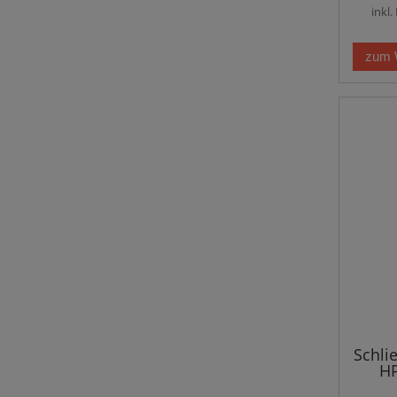
inkl
zum 
Schli
HP