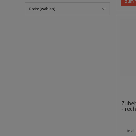
zum 
Preis: (wählen)
Zube
- rec
inkl