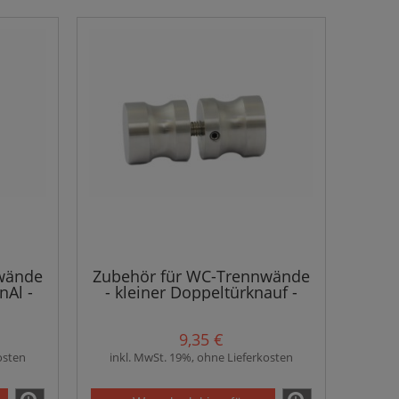
wände
Zubehör für WC-Trennwände
nAl -
- kleiner Doppeltürknauf -
hl
rostfreier Stahl HQ
9,35 €
osten
inkl. MwSt. 19%, ohne Lieferkosten