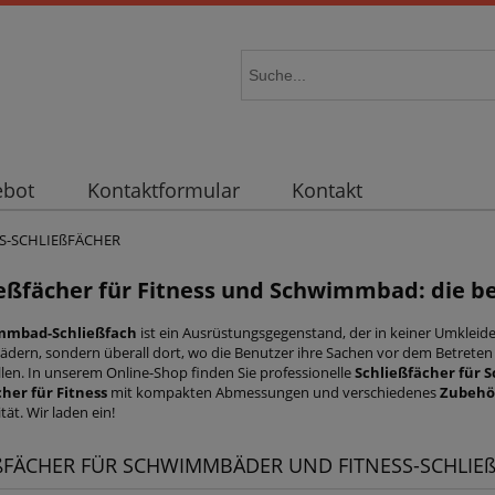
ebot
Kontaktformular
Kontakt
S-SCHLIEßFÄCHER
eßfächer für Fitness
und Schwimmbad: die be
mmbad-Schließfach
ist ein Ausrüstungsgegenstand, der in keiner Umkleide
ern, sondern überall dort, wo die Benutzer ihre Sachen vor dem Betreten 
llen. In unserem Online-Shop finden Sie professionelle
Schließfächer für
her für Fitness
mit kompakten Abmessungen und verschiedenes
Zubehö
tät. Wir laden ein!
ßFÄCHER FÜR SCHWIMMBÄDER UND FITNESS-SCHLIE