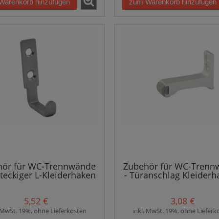
Warenkorb hinzufügen
zum Warenkorb hinzufügen
hör für WC-Trennwände
Zubehör für WC-Trenn
hteckiger L-Kleiderhaken
- Türanschlag Kleiderh
- rostfreier Stahl
Farbe Aluminium
5,52 €
3,08 €
. MwSt. 19%, ohne Lieferkosten
inkl. MwSt. 19%, ohne Lieferk