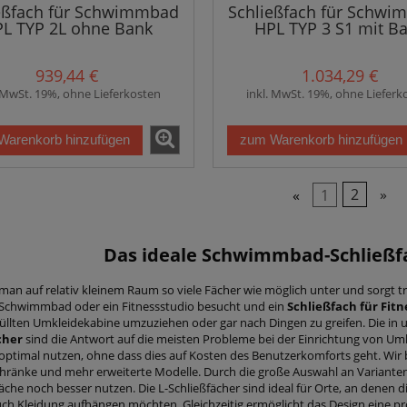
eßfach für Schwimmbad
Schließfach für Schw
L TYP 2L ohne Bank
HPL TYP 3 S1 mit B
939,44 €
1.034,29 €
. MwSt. 19%, ohne Lieferkosten
inkl. MwSt. 19%, ohne Lieferk
Warenkorb hinzufügen
zum Warenkorb hinzufügen
«
1
2
»
Das ideale
Schwimmbad-Schließf
 man auf relativ kleinem Raum so viele Fächer wie möglich unter und sorgt 
 Schwimmbad oder ein Fitnessstudio besucht und ein
Schließfach für Fitn
füllten Umkleidekabine umzuziehen oder gar nach Dingen zu greifen. Die in
cher
sind die Antwort auf die meisten Probleme bei der Einrichtung von Umk
ptimal nutzen, ohne dass dies auf Kosten des Benutzerkomforts geht. Wir 
chränke und mehr erweiterte Modelle. Durch die große Auswahl an Varianten 
äche noch besser nutzen. Die L-Schließfächer sind ideal für Orte, an denen
ch Kleidung aufhängen möchten. Gleichzeitig ermöglicht das Design eine p