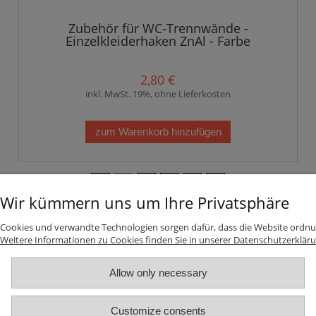
Zubehör für WC-Trennwände -
Einzelkleiderhaken ZnAl - Farbe
rostfreier Stahl
2,80 €
inkl. MwSt. 19%, ohne Lieferkosten
zum Warenkorb hinzufügen
«
1
2
3
4
5
6
»
Wir kümmern uns um Ihre Privatsphäre
INFORMATIONEN
Cookies und verwandte Technologien sorgen dafür, dass die Website ordnu
Weitere Informationen zu Cookies finden Sie in unserer Datenschutzerkläru
Top-Kategorien
Allow only necessary
ZAHLUNGS UND VERSANDKOSTEN
Customize consents